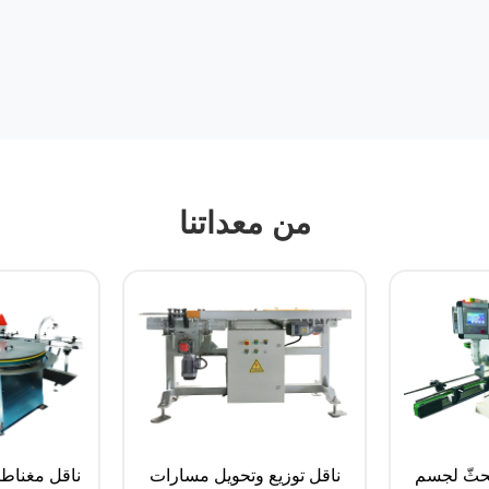
من معداتنا
لحثّ لجسم
ناقل توزيع وتحويل مسارات
ناقل مغناطي